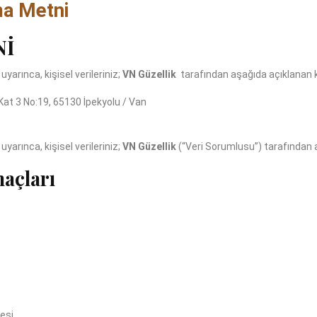
ma Metni
Nİ
yarınca, kişisel verileriniz;
VN Güzellik
tarafından aşağıda açıklanan 
Kat 3 No:19, 65130 İpekyolu / Van
yarınca, kişisel verileriniz;
VN Güzellik
(“Veri Sorumlusu”) tarafından 
maçları
,
esi,