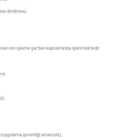
nın iletilmesi,
şisel veri işleme şartları kapsamında işlenmektedir.
ere;
i),
iler (uygulama güvenliği amacıyla),