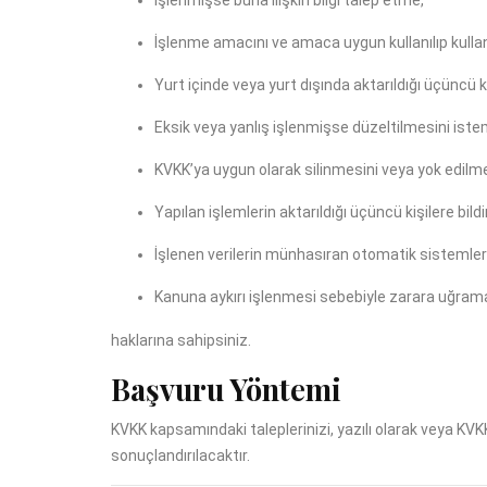
İşlenmişse buna ilişkin bilgi talep etme,
İşlenme amacını ve amaca uygun kullanılıp kulla
Yurt içinde veya yurt dışında aktarıldığı üçüncü ki
Eksik veya yanlış işlenmişse düzeltilmesini iste
KVKK’ya uygun olarak silinmesini veya yok edilm
Yapılan işlemlerin aktarıldığı üçüncü kişilere bild
İşlenen verilerin münhasıran otomatik sistemler 
Kanuna aykırı işlenmesi sebebiyle zarara uğrama
haklarına sahipsiniz.
Başvuru Yöntemi
KVKK kapsamındaki taleplerinizi, yazılı olarak veya KVK
sonuçlandırılacaktır.