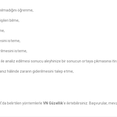
nılmadığını öğrenme,
şileri bilme,
me,
esini isteme,
irilmesini isteme,
ile analiz edilmesi sonucu aleyhinize bir sonucun ortaya çıkmasına iti
nız hâlinde zararın giderilmesini talep etme,
K’da belirtilen yöntemlerle
VN Güzellik
’e iletebilirsiniz. Başvurular, me