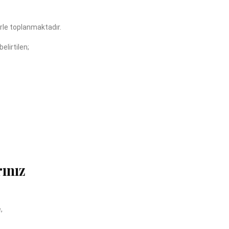
rle toplanmaktadır.
elirtilen;
ınız
,