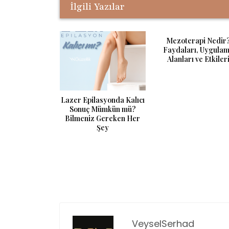
İlgili Yazılar
Mezoterapi Nedir
Faydaları, Uygula
Alanları ve Etkiler
Lazer Epilasyonda Kalıcı
Sonuç Mümkün mü?
Bilmeniz Gereken Her
Şey
Post navigation
VeyselSerhad