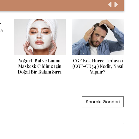
?
ma
i
Yoğurt, Bal ve Limon
CGF Kök Hücre Tedavisi
Al
Maskesi: Cildiniz İçin
(CGF-CD34 ) Nedir, Nasıl
Doğal Bir Bakım Sırrı
Yapılır?
Sonraki Gönderi