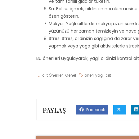
ve tam tahıllı gıdalar tüketin.
Su: Bol su içmek, cildinizin nemlenmesin
özen gösterin.
Makyaj: Yağlı ciltlerde makyaj uzun süre ka
yüzünüzü her zaman temizleyin ve hava ge
Stres: Stres, cildinizin sağlığına da zarar 
yapmak veya yoga gibi aktivitelerle stresini
Bu önerileri uygulayarak, yağlı cildinizi kontrol alt
cilt Önerileri
,
Genel
öneri
,
yağlı cilt
PAYLAŞ
Facebook